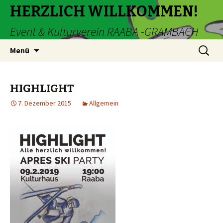
HERZLICH WILLKOMMEN!
Event & Kulturverein RAABA -GRAMBACH
Zum
Suche
Menü
Inhalt
nach:
springen
HIGHLIGHT
7. Dezember 2015
Allgemein