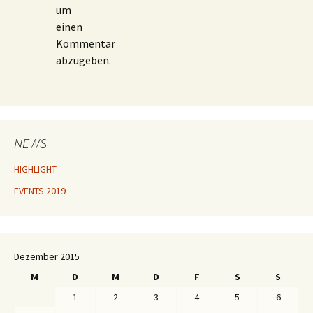
um
einen
Kommentar
abzugeben.
NEWS
HIGHLIGHT
EVENTS 2019
Dezember 2015
M
D
M
D
F
S
S
1
2
3
4
5
6